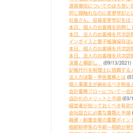
源泉徴収についてのほろ苦い
同じ顔触れなのに変更登記と
社長さん、役員変更登記をほ
本日、個人のお客様を訪問し
本日、法人のお客様を月次訪
インボイスと電子帳簿保存法
本日、個人のお客様を月次訪
本日、法人のお客様を月次訪
決算と棚卸し
(09/13/2021)
記帳代行を税理士に依頼する
法人の決算・申告業務とは
(0
個人事業主が納めるべき税金
会計業務フローについて～会
自計化のメリットと手順
(03/
経営者が知っておくべき有効
会社設立に必要な書類と手順
融資・創業支援の重要ポイン
相続税申告の手続～相続が発