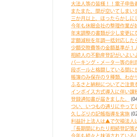
大法人等の皆様！！電子申告
またまた、間が空いてしまい
三か月以上、ほったらかしに
今年も休眠会社の整理作業が
年末調整の書類が少し変更に
定額減税を年調一括対応した
少額交際費等の金額基準が１
相続人の不動産登記がいよい
パーキング・メーター等の利
段ボールと格闘している間に
帳簿のみ保存の９種類、わか
ふるさと納税についてご注意
インボイス方式導入に伴い課
登録通知書が届きました。
(0
つい、いつもの通りにやって
久しぶりの記帳指導を実施
(0
利益計上法人は▲で欠損法人
「長期間にわたり相続登記等
今年も続々と抹消されている(