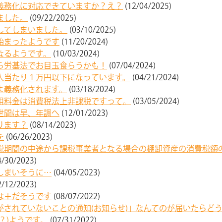
義務化に対応できていますか？え？
(12/04/2025)
ました。
(09/22/2025)
してしまいました。
(03/10/2025)
始まったようです
(11/20/2024)
なるようです。
(10/03/2024)
ら労基法でお目玉食らうかも！
(07/04/2024)
人当たり１万円以下になっています。
(04/21/2024)
よ義務化されます。
(03/18/2024)
用料金は消費税法上非課税ですって。
(03/05/2024)
世間は早、年調へ
(12/01/2023)
ります？
(08/14/2023)
を
(06/26/2023)
税期間の中途から課税事業者となる場合の棚卸資産の消費税額
4/30/2023)
しまいそうに…
(04/05/2023)
2/12/2023)
は＋だそうです
(08/07/2022)
がされていないことの通知(お知らせ)」なんてのが届いたらど
？)ようです。
(07/31/2022)