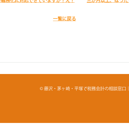
告義務化に対応できていますか？え？
三か月以上、ほった
一覧に戻る
© 藤沢・茅ヶ崎・平塚で税務会計の相談窓口│かがわ税理